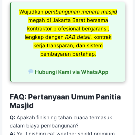
Wujudkan
pembangunan menara masjid
megah di Jakarta Barat bersama
kontraktor profesional bergaransi,
lengkap dengan
RAB detail
, kontrak
kerja transparan, dan sistem
pembayaran bertahap.
Hubungi Kami via WhatsApp
FAQ: Pertanyaan Umum Panitia
Masjid
Q:
Apakah finishing tahan cuaca termasuk
dalam biaya pembangunan?
A:
Ya, finishing cat weather shield premium