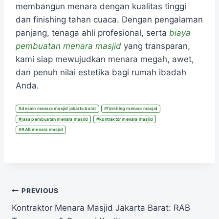
membangun menara dengan kualitas tinggi
dan finishing tahan cuaca. Dengan pengalaman
panjang, tenaga ahli profesional, serta
biaya
pembuatan menara masjid
yang transparan,
kami siap mewujudkan menara megah, awet,
dan penuh nilai estetika bagi rumah ibadah
Anda.
#
desain menara masjid jakarta barat
#
finishing menara masjid
#
jasa pembuatan menara masjid
#
kontraktor menara masjid
#
RAB menara masjid
PREVIOUS
Kontraktor Menara Masjid Jakarta Barat: RAB