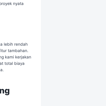
proyek nyata
sa lebih rendah
fitur tambahan.
g kami kerjakan
t total biaya
a.
ang