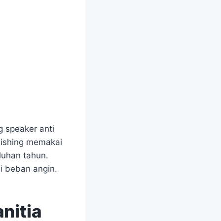
ng speaker anti
inishing memakai
luhan tahun.
i beban angin.
nitia