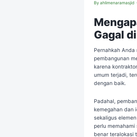
By
ahlimenaramasjid
Mengapa
Gagal d
Pernahkah Anda m
pembangunan men
karena kontraktor
umum terjadi, ter
dengan baik.
Padahal, pembang
kemegahan dan id
sekaligus elemen 
perlu memahami s
benar teralokasi 