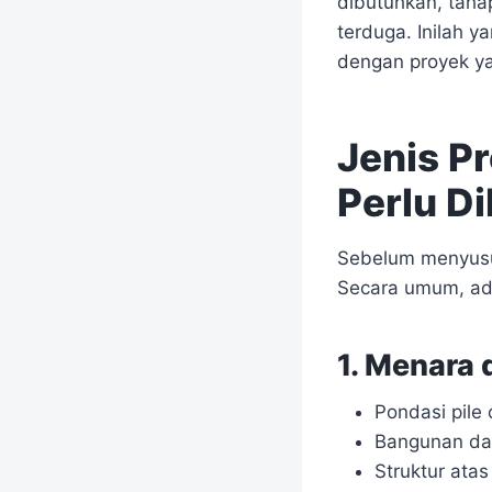
dibutuhkan, taha
terduga. Inilah 
dengan proyek ya
Jenis P
Perlu Di
Sebelum menyusun
Secara umum, ada
1. Menara 
Pondasi pile
Bangunan das
Struktur atas