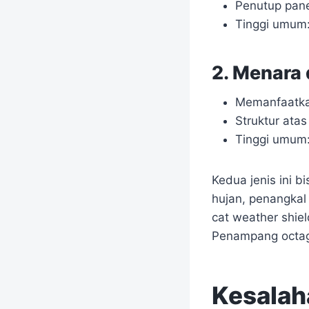
Penutup pan
Tinggi umum
2. Menara 
Memanfaatkan
Struktur ata
Tinggi umum: 
Kedua jenis ini bi
hujan, penangkal 
cat weather shie
Penampang octago
Kesalah