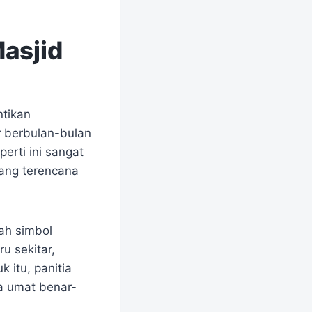
asjid
ntikan
 berbulan-bulan
erti ini sangat
ang terencana
ah simbol
u sekitar,
 itu, panitia
a umat benar-