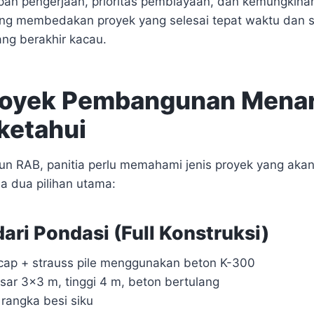
pan pengerjaan, prioritas pembiayaan, dan kemungkinan
yang membedakan proyek yang selesai tepat waktu dan s
ng berakhir kacau.
royek Pembangunan Menar
ketahui
 RAB, panitia perlu memahami jenis proyek yang akan 
 dua pilihan utama:
dari Pondasi (Full Konstruksi)
 cap + strauss pile menggunakan beton K-300
ar 3×3 m, tinggi 4 m, beton bertulang
 rangka besi siku