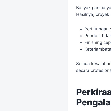
Banyak panitia 
Hasilnya, proyek
Perhitungan s
Pondasi tida
Finishing cep
Keterlambata
Semua kesalahan i
secara profesion
Perkira
Pengala