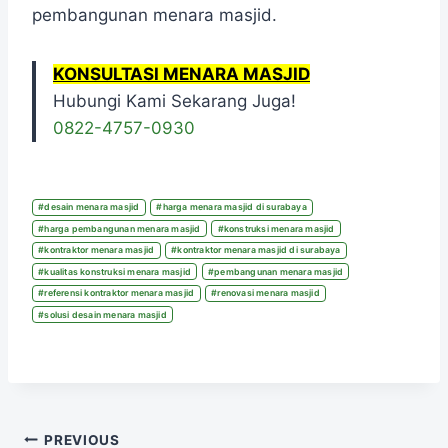
pembangunan menara masjid.
KONSULTASI MENARA MASJID
Hubungi Kami Sekarang Juga!
0822-4757-0930
#
desain menara masjid
#
harga menara masjid di surabaya
#
harga pembangunan menara masjid
#
konstruksi menara masjid
#
kontraktor menara masjid
#
kontraktor menara masjid di surabaya
#
kualitas konstruksi menara masjid
#
pembangunan menara masjid
#
referensi kontraktor menara masjid
#
renovasi menara masjid
#
solusi desain menara masjid
PREVIOUS